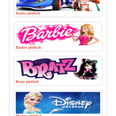
Autós játékok
Barbie játékok
Bratz játékok
Disney játékok