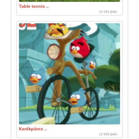
Table tennis ..
13 291 játék
Kerékpáros ..
12 609 játék