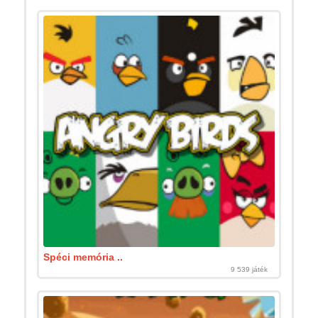
Spéci memória ..
9 539 játék