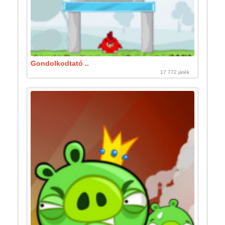
Gondolkodtató ..
17 772 játék