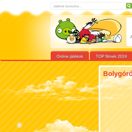
A
Online játékok
TOP filmek 2024
Bolygóró