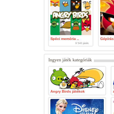
Spéci memória ..
Gépírás
9 540 játék
Ingyen játék kategóriák
Angry Birds játékok