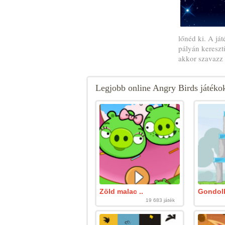
lőnéd ki. A ját
pályán keresztü
akkor szavazz r
Legjobb online Angry Birds játéko
Zöld malac ..
Gondolk
19 683 játék