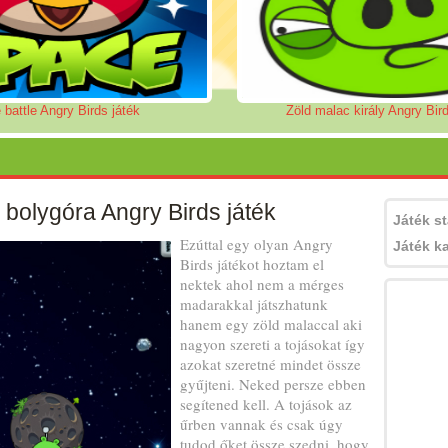
battle Angry Birds játék
Zöld malac király Angry Bird
 bolygóra Angry Birds játék
Játék s
Ezúttal egy olyan Angry
Játék k
Birds játékot hoztam el
nektek ahol nem a mérges
madarakkal játszhatunk
hanem egy zöld malaccal aki
nagyon szereti a tojásokat így
azokat szeretné mindet össze
gyűjteni. Neked persze ebben
segítened kell. A tojások az
űrben vannak és csak úgy
tudod őket össze szedni, hogy