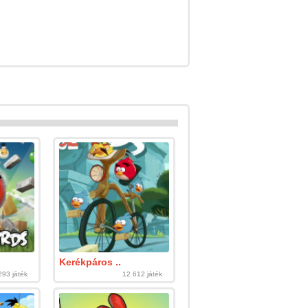
Kerékpáros ..
293 játék
12 612 játék